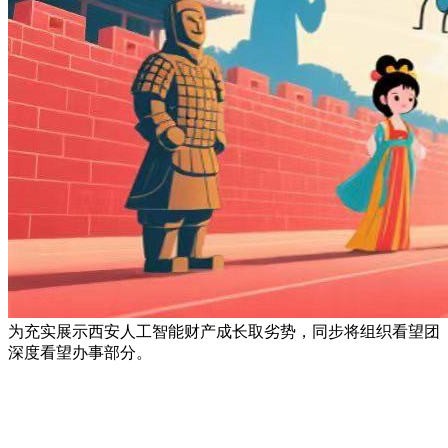
为充实展示西安人工智能财产成长取劣势，同步将组织看望团
深度看望办事部分。