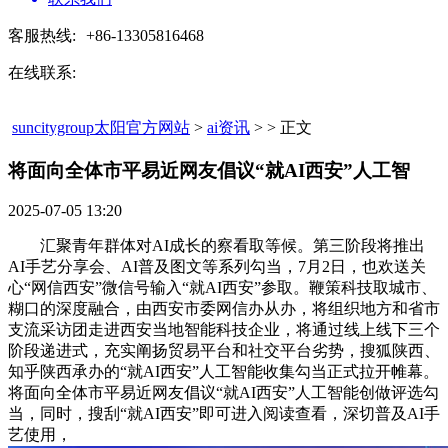
客服热线:
+86-13305816468
在线联系:
suncitygroup太阳官方网站
>
ai资讯
> > 正文
将面向全体市平易近网友倡议“就AI西安”人工智​
2025-07-05 13:20
汇聚青年群体对AI成长的察看取等候。第三阶段将推出
AI手艺分享会、AI普及图文等系列勾当，7月2日，也欢送关
心“网信西安”微信号输入“就AI西安”参取。鞭策科技取城市、
糊口的深度融合，由西安市委网信办从办，将组织地方和省市
支流采访团走进西安当地智能科技企业，将通过线上线下三个
阶段递进式，充实阐扬贸易平台和社交平台劣势，搜狐陕西、
知乎陕西承办的“就AI西安”人工智能收集勾当正式拉开帷幕。
将面向全体市平易近网友倡议“就AI西安”人工智能创做评选勾
当，同时，搜刮“就AI西安”即可进入阅读查看，深切普及AI手
艺使用，