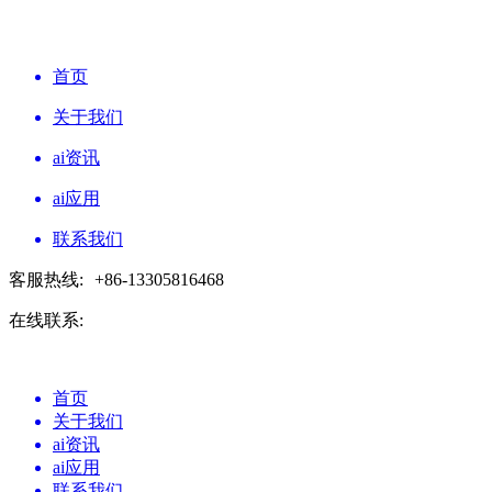
首页
关于我们
ai资讯
ai应用
联系我们
客服热线:
+86-13305816468
在线联系:
首页
关于我们
ai资讯
ai应用
联系我们