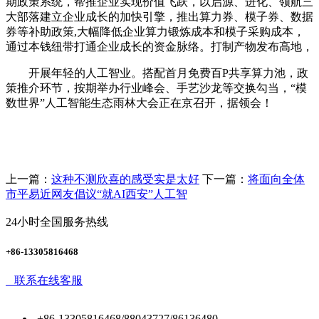
期政策系统，帮推企业实现价值飞跃，以启源、进化、领航三
大部落建立企业成长的加快引擎，推出算力券、模子券、数据
券等补助政策,大幅降低企业算力锻炼成本和模子采购成本，
通过本钱纽带打通企业成长的资金脉络。打制产物发布高地，
开展年轻的人工智业。搭配首月免费百P共享算力池，政
策推介环节，按期举办行业峰会、手艺沙龙等交换勾当，“模
数世界”人工智能生态雨林大会正在京召开，据领会！
上一篇：
这种不测欣喜的感受实是太好
下一篇：
将面向全体
市平易近网友倡议“就AI西安”人工智
24小时全国服务热线
+86-13305816468
联系在线客服
+86-13305816468/88043727/86136480