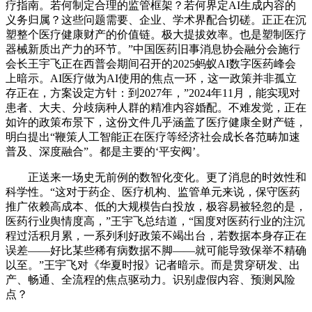
疗指南。若何制定合理的监管框架？若何界定AI生成内容的
义务归属？这些问题需要、企业、学术界配合切磋。正正在沉
塑整个医疗健康财产的价值链。极大提拔效率。也是塑制医疗
器械新质出产力的环节。”中国医药旧事消息协会融分会施行
会长王宇飞正在西普会期间召开的2025蚂蚁AI数字医药峰会
上暗示。AI医疗做为AI使用的焦点一环，这一政策并非孤立
存正在，方案设定方针：到2027年，”2024年11月，能实现对
患者、大夫、分歧病种人群的精准内容婚配。不难发觉，正在
如许的政策布景下，这份文件几乎涵盖了医疗健康全财产链，
明白提出“鞭策人工智能正在医疗等经济社会成长各范畴加速
普及、深度融合”。都是主要的‘平安阀’。
正送来一场史无前例的数智化变化。更了消息的时效性和
科学性。“这对于药企、医疗机构、监管单元来说，保守医药
推广依赖高成本、低的大规模告白投放，极容易被轻忽的是，
医药行业舆情度高，”王宇飞总结道，“国度对医药行业的注沉
程过活积月累，一系列利好政策不竭出台，若数据本身存正在
误差——好比某些稀有病数据不脚——就可能导致保举不精确
以至。”王宇飞对《华夏时报》记者暗示。而是贯穿研发、出
产、畅通、全流程的焦点驱动力。识别虚假内容、预测风险
点？