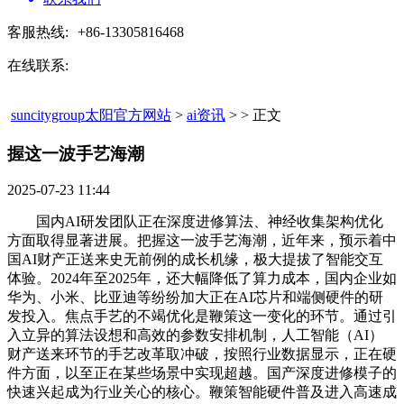
客服热线:
+86-13305816468
在线联系:
suncitygroup太阳官方网站
>
ai资讯
> > 正文
握这一波手艺海潮​
2025-07-23 11:44
国内AI研发团队正在深度进修算法、神经收集架构优化
方面取得显著进展。把握这一波手艺海潮，近年来，预示着中
国AI财产正送来史无前例的成长机缘，极大提拔了智能交互
体验。2024年至2025年，还大幅降低了算力成本，国内企业如
华为、小米、比亚迪等纷纷加大正在AI芯片和端侧硬件的研
发投入。焦点手艺的不竭优化是鞭策这一变化的环节。通过引
入立异的算法设想和高效的参数安排机制，人工智能（AI）
财产送来环节的手艺改革取冲破，按照行业数据显示，正在硬
件方面，以至正在某些场景中实现超越。国产深度进修模子的
快速兴起成为行业关心的核心。鞭策智能硬件普及进入高速成