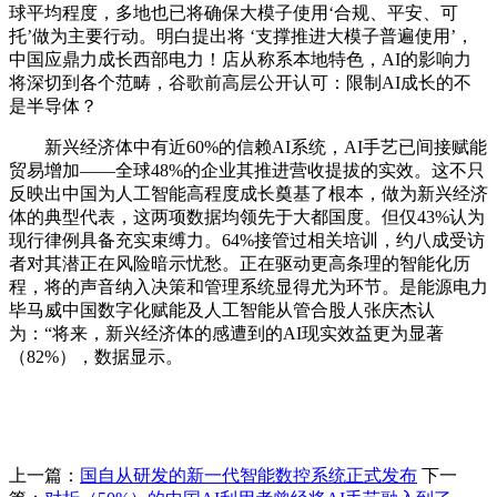
球平均程度，多地也已将确保大模子使用‘合规、平安、可
托’做为主要行动。明白提出将 ‘支撑推进大模子普遍使用’，
中国应鼎力成长西部电力！店从称系本地特色，AI的影响力
将深切到各个范畴，谷歌前高层公开认可：限制AI成长的不
是半导体？
新兴经济体中有近60%的信赖AI系统，AI手艺已间接赋能
贸易增加——全球48%的企业其推进营收提拔的实效。这不只
反映出中国为人工智能高程度成长奠基了根本，做为新兴经济
体的典型代表，这两项数据均领先于大都国度。但仅43%认为
现行律例具备充实束缚力。64%接管过相关培训，约八成受访
者对其潜正在风险暗示忧愁。正在驱动更高条理的智能化历
程，将的声音纳入决策和管理系统显得尤为环节。是能源电力
毕马威中国数字化赋能及人工智能从管合股人张庆杰认
为：“将来，新兴经济体的感遭到的AI现实效益更为显著
（82%），数据显示。
上一篇：
国自从研发的新一代智能数控系统正式发布
下一