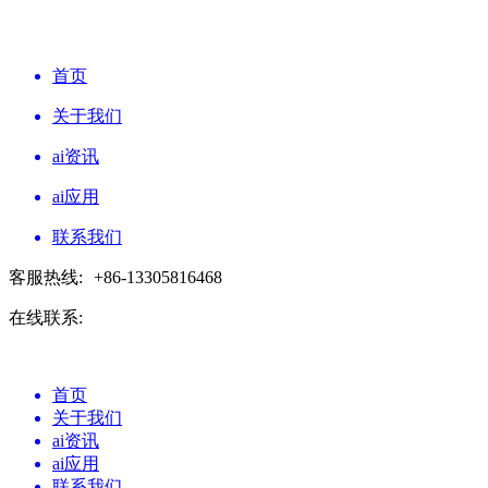
首页
关于我们
ai资讯
ai应用
联系我们
客服热线:
+86-13305816468
在线联系:
首页
关于我们
ai资讯
ai应用
联系我们