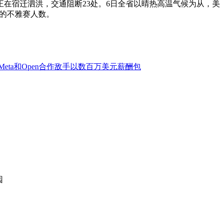
正在宿迁泗洪，交通阻断23处。6日全省以晴热高温气候为从，
7的不雅赛人数。
eta和Open合作敌手以数百万美元薪酬包
园