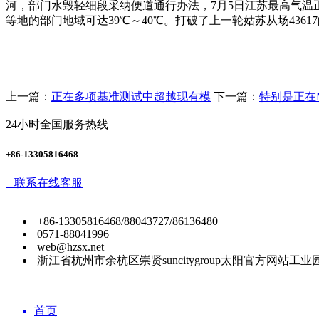
河，部门水毁轻细段采纳便道通行办法，7月5日江苏最高气温
等地的部门地域可达39℃～40℃。打破了上一轮姑苏从场4361
上一篇：
正在多项基准测试中超越现有模
下一篇：
特别是正在M
24小时全国服务热线
+86-13305816468
联系在线客服
+86-13305816468/88043727/86136480
0571-88041996
web@hzsx.net
浙江省杭州市余杭区崇贤suncitygroup太阳官方网站工业
首页