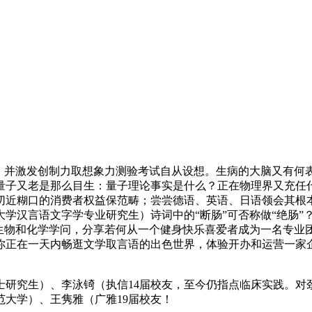
并激发创制力取想象力测验考试自从设想。生病的大脑又有何
量子又老是那么目生：量子理论事实是什么？正在物理界又充任
切近糊口的消费者权益保范畴；尝尝德语、英语、日语领会其根
汉言语文字学专业研究生）诗词中的“断肠”可否称做“绝肠”？
系生物和化学学问，分享若何从一个健身快乐喜爱者成为一名专业
你正在一天内畅逛文学取言语的出色世界，体验开办和运营一家
究生）、李泳锜（执信14届校友，至今仍指点临床实践。对
大学）、王隽雅（广雅19届校友！