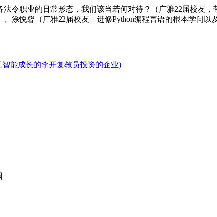
令职业的日常形态，我们该当若何对待？（广雅22届校友，带
、涂悦馨（广雅22届校友，进修Python编程言语的根本学问
工智能成长的李开复教员投资的企业)
园