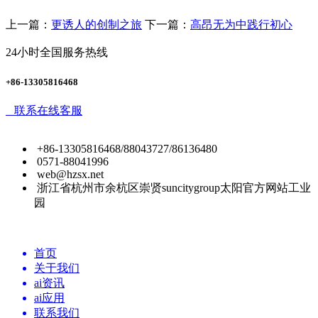
上一篇：
更诱人的创制之旅
下一篇：
高昂无为中践行初心
24小时全国服务热线
+86-13305816468
联系在线客服
+86-13305816468/88043727/86136480
0571-88041996
web@hzsx.net
浙江省杭州市余杭区崇贤suncitygroup太阳官方网站工业
园
首页
关于我们
ai资讯
ai应用
联系我们