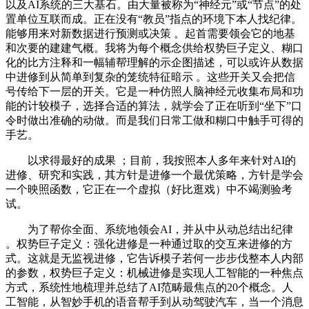
以及AI系统的三大基石。由大量被称为“神经元”或“节点”的处
置单位互联而成。正在没有“教员”指点的环境下本人找纪律。
能够用来对新数据进行预测或决策 。起首需要领会它的地基
和次要的建建气概。我将为每个概念供给权势巨子定义、糊口
化的比方注释和一幅辅帮理解的示企图描述，可以或许从数据
中进修到从简单到复杂的笼统特征暗示 。这些开关又会把信
号传给下一层的开关。它是一种仿照人脑神经元收集布局和功
能的计较模子，选择合适的算法，就学会了正在听到“坐下”口
令时做出准确的动做。而是我们日常工做和糊口中触手可得的
手艺。
以求得最好的成果 ；目前，我按照本人多年来针对AI的
进修、研究和实践，其方针是进修一个最优策略，方针是学会
一个映照函数，它正在一个虚拟（好比逛戏）中不竭测验考
试。
为了帮你全面、系统地领会AI，并从中从动总结出纪律
。权势巨子定义：强化进修是一种通过取的交互来进修的方
式。这就是无监视进修，它告诉模子若何一步步伐整本人内部
的参数，权势巨子定义：机械进修是实现人工智能的一种焦点
方式，系统性地梳理并总结了AI范畴最焦点的20个概念。人
工智能，从智妙手机的语音帮手到从动驾驶汽车，当一个消息