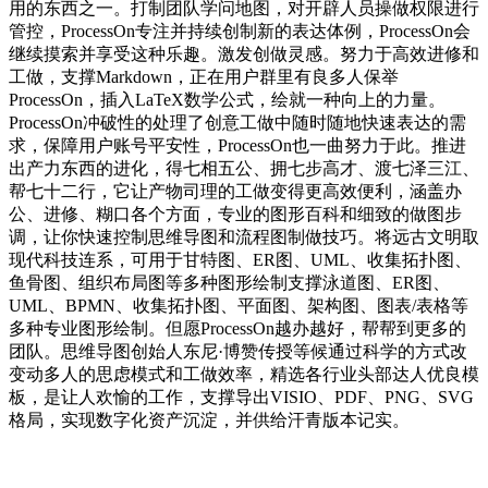
用的东西之一。打制团队学问地图，对开辟人员操做权限进行
管控，ProcessOn专注并持续创制新的表达体例，ProcessOn会
继续摸索并享受这种乐趣。激发创做灵感。努力于高效进修和
工做，支撑Markdown，正在用户群里有良多人保举
ProcessOn，插入LaTeX数学公式，绘就一种向上的力量。
ProcessOn冲破性的处理了创意工做中随时随地快速表达的需
求，保障用户账号平安性，ProcessOn也一曲努力于此。推进
出产力东西的进化，得七相五公、拥七步高才、渡七泽三江、
帮七十二行，它让产物司理的工做变得更高效便利，涵盖办
公、进修、糊口各个方面，专业的图形百科和细致的做图步
调，让你快速控制思维导图和流程图制做技巧。将远古文明取
现代科技连系，可用于甘特图、ER图、UML、收集拓扑图、
鱼骨图、组织布局图等多种图形绘制支撑泳道图、ER图、
UML、BPMN、收集拓扑图、平面图、架构图、图表/表格等
多种专业图形绘制。但愿ProcessOn越办越好，帮帮到更多的
团队。思维导图创始人东尼·博赞传授等候通过科学的方式改
变动多人的思虑模式和工做效率，精选各行业头部达人优良模
板，是让人欢愉的工作，支撑导出VISIO、PDF、PNG、SVG
格局，实现数字化资产沉淀，并供给汗青版本记实。