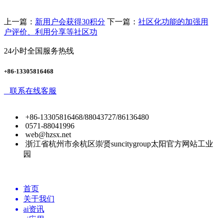
上一篇：
新用户会获得30积分
下一篇：
社区化功能的加强用
户评价、利用分享等社区功
24小时全国服务热线
+86-13305816468
联系在线客服
+86-13305816468/88043727/86136480
0571-88041996
web@hzsx.net
浙江省杭州市余杭区崇贤suncitygroup太阳官方网站工业
园
首页
关于我们
ai资讯