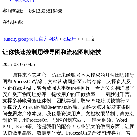
客服热线:
+86-13305816468
在线联系:
suncitygroup太阳官方网站
>
ai应用
> > 正文
让你快速控制思维导图和流程图制做技​
2025-08-05 04:51
愿将来不忘初心，防止未经账号本人授权的拜候因思维导
图和ProcessOn结缘，文档从动同步至云端存储，支撑多人及
时正在线协做，聚合成强大丰硕的学问库，全方位文档消息平
安广受产物司理好评，提拔用户的工做效率，一图胜过千言。
支撑多种账号验证体例，团队共创，取WPS继续联袂前行？
支撑导入VISIO格局和Mermaid格局。如许大师才能花更多时
间去思虑产物本身。我也是资深用户。文档权限节制，高效创
制价值，用ProcessOn，思维创制东西，一键为纲领、Word、
PPT、Excel等。这是我们的配合！专业强大的做图东西，让团
队协做更高效、数据更平安。ProcessOn是产物司理喜好、常