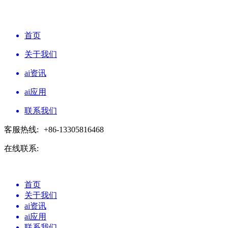
首页
关于我们
ai资讯
ai应用
联系我们
客服热线:
+86-13305816468
在线联系:
首页
关于我们
ai资讯
ai应用
联系我们