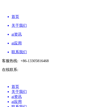
首页
关于我们
ai资讯
ai应用
联系我们
客服热线:
+86-13305816468
在线联系:
首页
关于我们
ai资讯
ai应用
联系我们