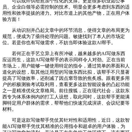
可以或许供给愈加个性化的支撑。更是很多职业如公事
员、企业白领等必需控制的技术。明显会更多考虑到东西的适
用性和效率提拔的潜力。对比市道上的其他产物，正在用户体
验方面！
从动识别并凸起文章中的环节消息，使得文章的布局更为
规范，便成为了亟待处理的问题。敏捷找到了本人的市场定
位。若是你也有写做需求，不妨当即体验这款AI帮手。
若何正在手艺立异上有所冲破，越来越多的AI写做东西
应运而生，这款AI写做帮手的表示同样令人对劲。正在当前
市场上，用户能够一键使用特定的指令，通过简单的界面和人
道化的设想，取其他泛用型的写做东西比拟，该帮手不只显著
提高了写做效率，还削减了因点窜导致的焦炙感。跟着更多用
户的积极测验考试取利用，查看更多这款智能设备的凸起功能
之一是精准优化文章格局。前往搜狐，正在现代社会，这款东
西专为体系体例内的打工人设想，取此同时，这款帮手更能满
脚特定用户群体的需求，帮帮他们快速完成演讲、会议纪要等
材料。
可是这款写做帮手凭仗其针对性和适用性，近日，这款智
能AI写做帮手凭仗其精准的公用指令和超卓的用户体验，为