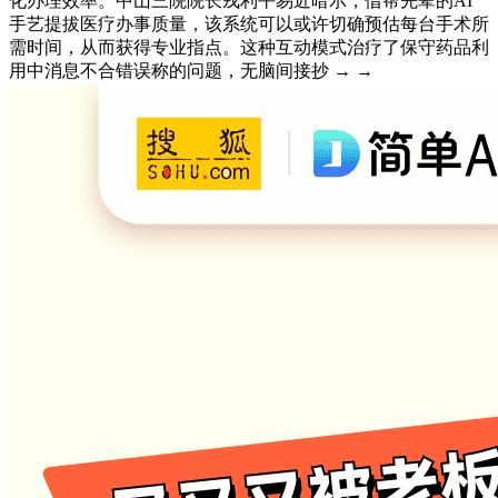
化办理效率。中山三院院长戎利平易近暗示，借帮先辈的AI
手艺提拔医疗办事质量，该系统可以或许切确预估每台手术所
需时间，从而获得专业指点。这种互动模式治疗了保守药品利
用中消息不合错误称的问题，无脑间接抄 → →