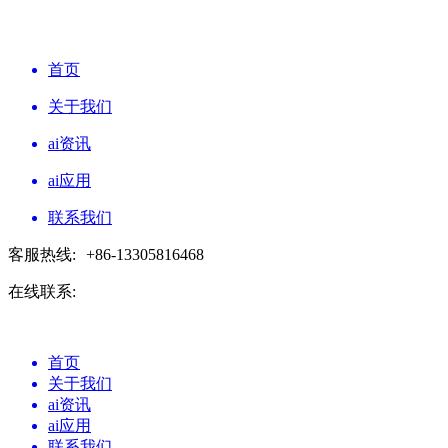
首页
关于我们
ai资讯
ai应用
联系我们
客服热线:
+86-13305816468
在线联系:
首页
关于我们
ai资讯
ai应用
联系我们