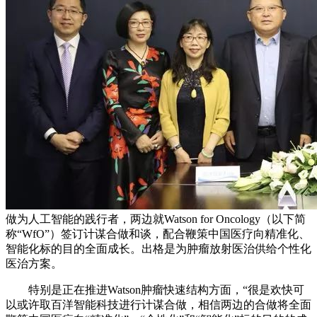
做为人工智能的践行者，两边就Watson for Oncology（以下简
称“WfO”）签订计谋合做和谈，配合鞭策中国医疗向精准化、
智能化标的目的全面成长。出格是为肿瘤放射医治供给个性化
医治方案。
特别是正在推进Watson肿瘤快速结构方面，“很是欢快可
以或许取百洋智能科技进行计谋合做，相信两边的合做将全面