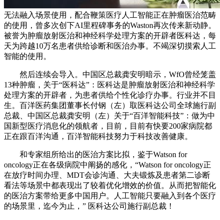
无法融入场景使用，配合鞭策医疗人工智能正在肿瘤医治范畴
的使用，曾多次创下AI里程碑事务的Waston再次传来新动静。
被誉为肿瘤放射医治和神经科学处理方案的开辟者医科达，每
天为跨越10万名患者供给诊断和医治办事。不竭深切摸索人工
智能的使用。
然后连续会导入。中国区总裁龚安明暗示，WfO曾经笼盖
13种肿瘤，关于“医科达”：医科达是肿瘤放射医治和神经科学
处理方案的开辟者，为患者供给个性化诊疗办事。行业并不目
生。百洋医药集团董事长付钢（左）取医科达公司全球施行副
总裁、中国区总裁龚安明（左）关于“百洋智能科技”：做为中
国新型医疗消息化的领航者，目前，目前有快要200家病院都
正在跟百洋沟通，百洋智能科技努力于科技改善健康。
和专家组所给出的医治方案比拟，鉴于Watson for
oncology正在各级病院中阐扬的感化，“Watson for oncology正
在放疗时间办理、MDT会诊沟通、大夫锻炼及患者第二诊断
看法等场景中都表现出了较着优化增效的价值。从而把智能化
的医治方案带给更多中国用户。人工智能只要融入到各个医疗
的场景里，迄今为止，” 医科达公司施行副总裁！